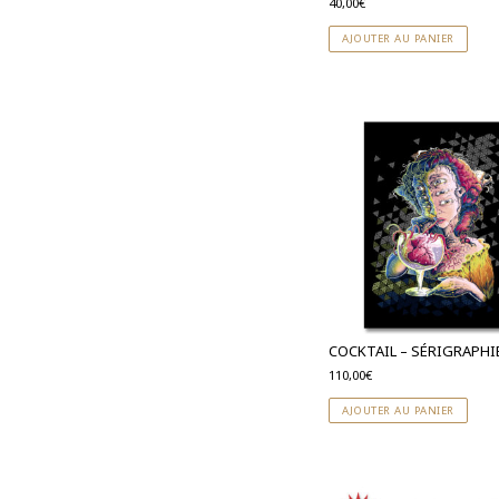
40,00
€
AJOUTER AU PANIER
COCKTAIL – SÉRIGRAPHI
110,00
€
AJOUTER AU PANIER