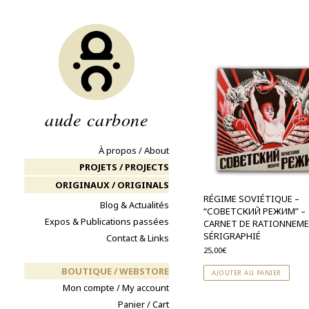
Aller
au
contenu
aude carbone
À propos / About
PROJETS / PROJECTS
ORIGINAUX / ORIGINALS
RÉGIME SOVIÉTIQUE –
Blog & Actualités
“СОВЕТСКИЙ РЕЖИМ” –
Expos & Publications passées
CARNET DE RATIONNEM
SÉRIGRAPHIÉ
Contact & Links
25,00
€
BOUTIQUE / WEBSTORE
AJOUTER AU PANIER
Mon compte / My account
Panier / Cart