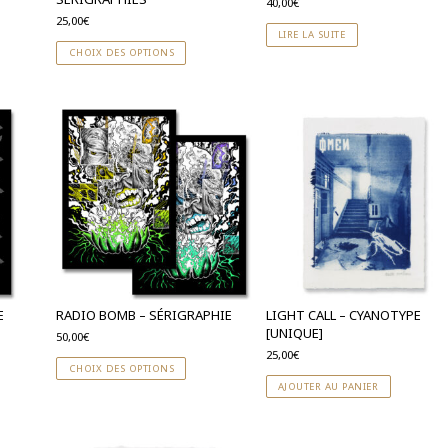
40,00
€
25,00
€
LIRE LA SUITE
CHOIX DES OPTIONS
E
RADIO BOMB – SÉRIGRAPHIE
LIGHT CALL – CYANOTYPE
[UNIQUE]
50,00
€
25,00
€
CHOIX DES OPTIONS
AJOUTER AU PANIER