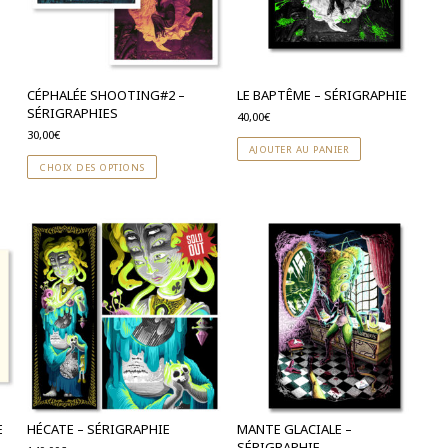
CÉPHALÉE SHOOTING#2 –
LE BAPTÊME – SÉRIGRAPHIE
SÉRIGRAPHIES
40,00
€
30,00
€
AJOUTER AU PANIER
CHOIX DES OPTIONS
E
HÉCATE – SÉRIGRAPHIE
MANTE GLACIALE –
SÉRIGRAPHIE