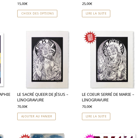
15,00
€
25,00
€
CHOIX DES OPTIONS
LIRE LA SUITE
APHIE
LE SACRÉ QUEER DE JÉSUS –
LE COEUR SERRÉ DE MARIE –
LINOGRAVURE
LINOGRAVURE
70,00
€
70,00
€
AJOUTER AU PANIER
LIRE LA SUITE