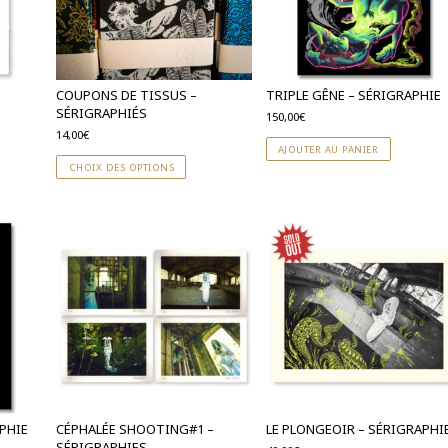
COUPONS DE TISSUS –
TRIPLE GÊNE – SÉRIGRAPHIE
SÉRIGRAPHIÉS
150,00
€
14,00
€
AJOUTER AU PANIER
CHOIX DES OPTIONS
APHIE
CÉPHALÉE SHOOTING#1 –
LE PLONGEOIR – SÉRIGRAPHI
SÉRIGRAPHIES