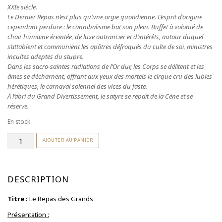
XXIe siècle.
Le Dernier Repas n’est plus qu’une orgie quotidienne. L’esprit d’origine
cependant perdure : le cannibalisme bat son plein. Buffet à volonté de
chair humaine éreintée, de luxe outrancier et d’intérêts, autour duquel
s’attablent et communient les apôtres défroqués du culte de soi, ministres
incultes adeptes du stupre.
Dans les sacro-saintes radiations de l’Or dur, les Corps se délitent et les
âmes se décharnent, offrant aux yeux des mortels le cirque cru des lubies
hérétiques, le carnaval solennel des vices du faste.
À l’abri du Grand Divertissement, le satyre se repaît de la Cène et se
réserve.
En stock
quantité
AJOUTER AU PANIER
de
Le
Repas
des
Grands
-
DESCRIPTION
sérigraphie
Titre :
Le Repas des Grands
Présentation :