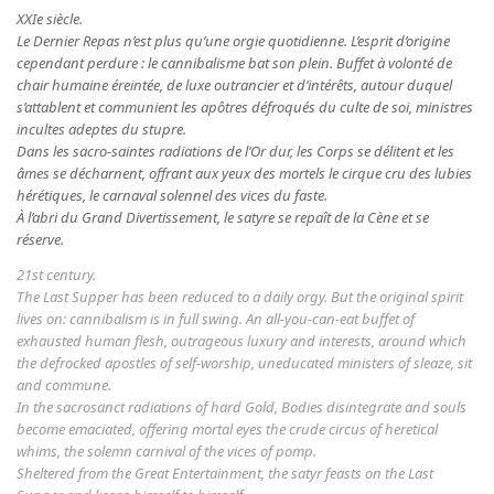
XXIe siècle.
Le Dernier Repas n’est plus qu’une orgie quotidienne. L’esprit d’origine
cependant perdure : le cannibalisme bat son plein. Buffet à volonté de
chair humaine éreintée, de luxe outrancier et d’intérêts, autour duquel
s’attablent et communient les apôtres défroqués du culte de soi, ministres
incultes adeptes du stupre.
Dans les sacro-saintes radiations de l’Or dur, les Corps se délitent et les
âmes se décharnent, offrant aux yeux des mortels le cirque cru des lubies
hérétiques, le carnaval solennel des vices du faste.
À l’abri du Grand Divertissement, le satyre se repaît de la Cène et se
réserve.
21st century.
The Last Supper has been reduced to a daily orgy. But the original spirit
lives on: cannibalism is in full swing. An all-you-can-eat buffet of
exhausted human flesh, outrageous luxury and interests, around which
the defrocked apostles of self-worship, uneducated ministers of sleaze, sit
and commune.
In the sacrosanct radiations of hard Gold, Bodies disintegrate and souls
become emaciated, offering mortal eyes the crude circus of heretical
whims, the solemn carnival of the vices of pomp.
Sheltered from the Great Entertainment, the satyr feasts on the Last