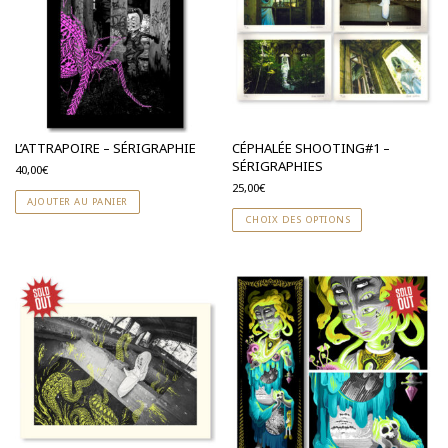
L’ATTRAPOIRE – SÉRIGRAPHIE
CÉPHALÉE SHOOTING#1 –
SÉRIGRAPHIES
40,00
€
25,00
€
AJOUTER AU PANIER
CHOIX DES OPTIONS