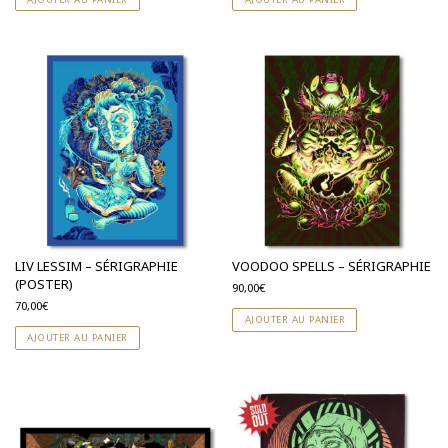
S'abonner à la NewsLetter
LIV LESSIM – SÉRIGRAPHIE
VOODOO SPELLS – SÉRIGRAPHIE
(POSTER)
90,00
€
70,00
€
AJOUTER AU PANIER
AJOUTER AU PANIER