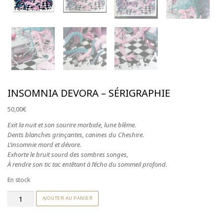
S'abonner à la NewsLetter
INSOMNIA DEVORA – SÉRIGRAPHIE
50,00
€
Exit la nuit et son sourire morbide, lune blême.
Dents blanches grinçantes, canines du Cheshire.
L’insomnie mord et dévore.
Exhorte le bruit sourd des sombres songes,
À rendre son tic tac entêtant à l’écho du sommeil profond.
En stock
quantité
AJOUTER AU PANIER
de
Insomnia
Devora
-