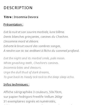
sérigraphie
DESCRIPTION
Titre :
Insomnia Devora
Présentation :
Exit la nuit et son sourire morbide, lune blême.
Dents blanches grinçantes, canines du Cheshire.
L’insomnie mord et dévore.
Exhorte le bruit sourd des sombres songes,
À rendre son tic tac entêtant à l’écho du sommeil profond.
Exit the night and its morbid smile, pale moon.
White gnashing teeth, Cheshire’s canines.
Insomnia bites and devours.
Urge the dull thud of dark dreams,
To give back its heady tick tock to the deep sleep echo.
Infos techniques :
Affiche sérigraphiée 3 couleurs, 50x70cm,
sur papier Fedrigoni Freelife Vellum 260gr
31 exemplaires signés et numérotés,