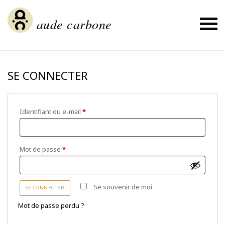
Aller
au
contenu
aude carbone
À propos / About
PROJETS / PROJECTS
SE CONNECTER
ORIGINAUX / ORIGINALS
Blog & Actualités
Expos & Publications passées
Identifiant ou e-mail
*
Contact & Links
BOUTIQUE / WEBSTORE
Mot de passe
*
Mon compte / My account
Panier / Cart
Se souvenir de moi
SE CONNECTER
La Main Qui Cale - éditions
Metemphase Atelier
Mot de passe perdu ?
Galerie Welcome Prints