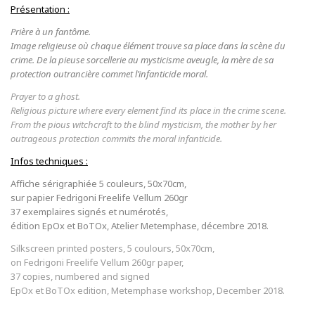
Présentation :
Prière à un fantôme.
Image religieuse où chaque élément trouve sa place dans la scène du
crime. De la pieuse sorcellerie au mysticisme aveugle, la mère de sa
protection outrancière commet l’infanticide moral.
Prayer to a ghost.
Religious picture where every element find its place in the crime scene.
From the pious witchcraft to the blind mysticism, the mother by her
outrageous protection commits the moral infanticide.
Infos techniques :
Affiche sérigraphiée 5 couleurs, 50x70cm,
sur papier Fedrigoni Freelife Vellum 260gr
37 exemplaires signés et numérotés,
édition EpOx et BoTOx, Atelier Metemphase, décembre 2018.
Silkscreen printed posters, 5 coulours, 50x70cm,
on Fedrigoni Freelife Vellum 260gr paper,
37 copies, numbered and signed
EpOx et BoTOx edition, Metemphase workshop, December 2018.