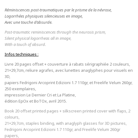
Réminiscences post-traumatiques par le prisme de la névrose,
Logorrhées physiques silencieuses en image,
Avec une touche d’absurde.
Post-traumatic reminiscences through the neurosis prism,
Silent physical logorrheas all in image,
With a touch of absurd.
Infos techniques :
Livre 20 pages offset + couverture à rabats sérigraphiée 2 couleurs,
21×29,7cm, reliure agrafes, avec lunettes anaglyphes pour visuels en
3D,
papiers Fedrigoni Arcoprint Edizioni 1.7 110gr, et Freelife Velum 260gr,
250 exemplaires,
impression Le Dernier Cri et La Platine,
édition EpOx et BoTOx, avril 2015.
Book 20 offset printed pages + silkscreen printed cover with flaps, 2
colours,
21×29,7cm, staples binding, with anaglyph glasses for 3D pictures,
Fedrigoni Arcoprint Edizioni 1.7 110gr, and Freelife Velum 260gr
papers,