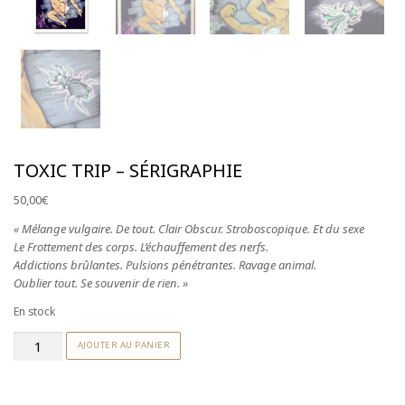
S'abonner à la NewsLetter
TOXIC TRIP – SÉRIGRAPHIE
50,00
€
« Mélange vulgaire. De tout. Clair Obscur. Stroboscopique. Et du sexe
Le Frottement des corps. L’échauffement des nerfs.
Addictions brûlantes. Pulsions pénétrantes. Ravage animal.
Oublier tout. Se souvenir de rien. »
En stock
quantité
AJOUTER AU PANIER
de
Toxic
Trip
-
sérigraphie