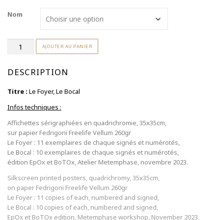
Nom
quantité
AJOUTER AU PANIER
de
Céphalée
shooting#2
-
DESCRIPTION
sérigraphies
Titre :
Le Foyer, Le Bocal
Infos techniques :
Affichettes sérigraphiées en quadrichromie, 35x35cm,
sur papier Fedrigoni Freelife Vellum 260gr
Le Foyer : 11 exemplaires de chaque signés et numérotés,
Le Bocal : 10 exemplaires de chaque signés et numérotés,
édition EpOx et BoTOx, Atelier Metemphase, novembre 2023.
Silkscreen printed posters, quadrichromy, 35x35cm,
on paper Fedrigoni Freelife Vellum 260gr
Le Foyer : 11 copies of each, numbered and signed,
Le Bocal : 10 copies of each, numbered and signed,
EpOx et BoTOx edition, Metemphase workshop, November 2023.