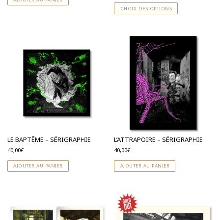
S'abonner à la NewsLetter
CHOIX DES OPTIONS
LE BAPTÊME – SÉRIGRAPHIE
L’ATTRAPOIRE – SÉRIGRAPHIE
40,00
€
40,00
€
AJOUTER AU PANIER
AJOUTER AU PANIER