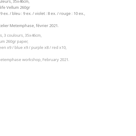
uleurs, 35x46cm,
life Vellum 260gr
 ex. / bleu : 9 ex. / violet : 8 ex. / rouge : 10 ex.,
telier Metemphase, février 2021.
s, 3 coulours, 35x46cm,
lum 260gr paper,
een x9 / blue x9 /
purple x8 / red x10,
Metemphase workshop, February 2021.