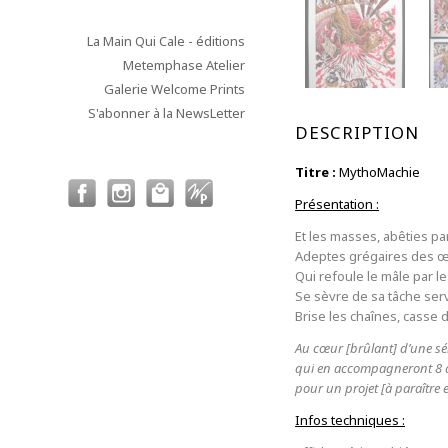
La Main Qui Cale - éditions
Metemphase Atelier
Galerie Welcome Prints
S'abonner à la NewsLetter
DESCRIPTION
Titre :
MythoMachie
Présentation :
Et les masses, abêties par
Adeptes grégaires des œi
Qui refoule le mâle par le
Se sèvre de sa tâche serv
Brise les chaînes, casse 
Au cœur [brûlant] d’une sér
qui en accompagneront 8 au
pour un projet [à paraître 
Infos techniques :