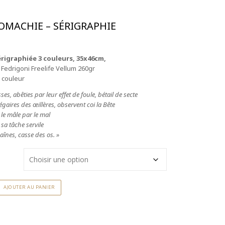
MACHIE – SÉRIGRAPHIE
érigraphiée 3 couleurs, 35x46cm,
 Fedrigoni Freelife Vellum 260gr
 couleur
ses, abêties par leur effet de foule, bétail de secte
gaires des œillères, observent coi la Bête
 le mâle par le mal
 sa tâche servile
haînes, casse des os. »
AJOUTER AU PANIER
hie
e