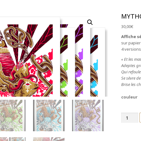
MYTHO
30,00
€
Affiche s
sur papier
4 versions
« Et les mas
Adeptes gré
Qui refoule
Se sèvre de
Brise les c
couleur
quantité
de
MythoMac
-
sérigraphi