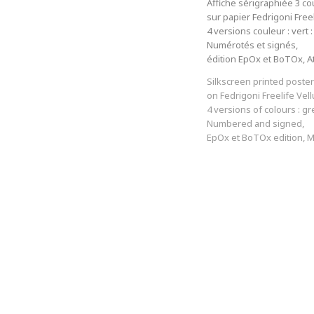
Affiche sérigraphiée 3 co
sur papier Fedrigoni Free
4 versions couleur : vert : 9
Numérotés et signés,
édition EpOx et BoTOx, A
Silkscreen printed poster
on Fedrigoni Freelife Vel
4 versions of colours : gr
Numbered and signed,
EpOx et BoTOx edition, 