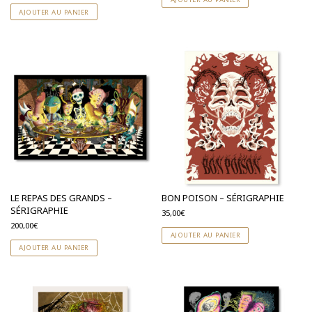
S'abonner à la NewsLetter
AJOUTER AU PANIER
LE REPAS DES GRANDS –
BON POISON – SÉRIGRAPHIE
SÉRIGRAPHIE
35,00
€
200,00
€
AJOUTER AU PANIER
AJOUTER AU PANIER