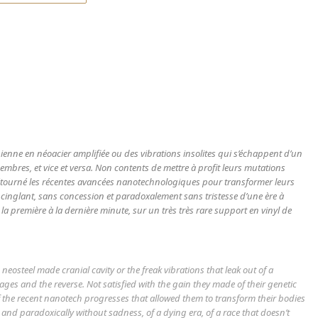
e
ienne en néoacier amplifiée ou des vibrations insolites qui s’échappent d’un
bres, et vice et versa. Non contents de mettre à profit leurs mutations
étourné les récentes avancées nanotechnologiques pour transformer leurs
x cinglant, sans concession et paradoxalement sans tristesse d’une ère à
la première à la dernière minute, sur un très très rare support en vinyl de
eosteel made cranial cavity or the freak vibrations that leak out of a
s and the reverse. Not satisfied with the gain they made of their genetic
the recent nanotech progresses that allowed them to transform their bodies
n and paradoxically without sadness, of a dying era, of a race that doesn’t