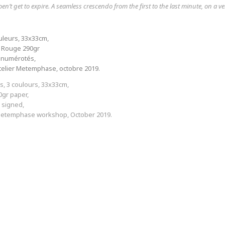
n’t get to expire. A seamless crescendo from the first to the last minute, on a very
uleurs, 33x33cm,
o Rouge 290gr
t numérotés,
telier Metemphase, octobre 2019.
s, 3 coulours, 33x33cm,
0gr paper,
 signed,
Metemphase workshop, October 2019.