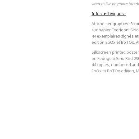
want to live anymore but doe
Infos techniques :
Affiche sérigraphiée 3 co
sur papier Fedrigoni Siri
44 exemplaires signés e
édition EpOx et BoTOx, A
Silkscreen printed poster
on Fedrigoni Sirio Red 29
44 copies, numbered and
EpOx et BoTOx edition, 