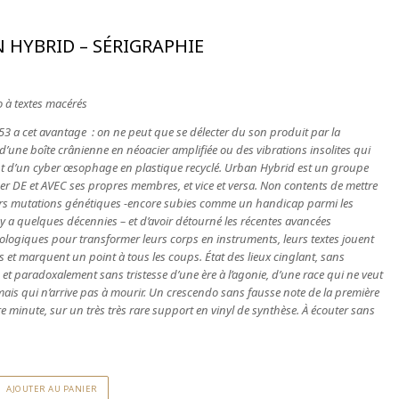
 HYBRID – SÉRIGRAPHIE
o à textes macérés
53 a cet avantage : on ne peut que se délecter du son produit par la
’une boîte crânienne en néoacier amplifiée ou des vibrations insolites qui
t d’un cyber œsophage en plastique recyclé. Urban Hybrid est un groupe
uer DE et AVEC ses propres membres, et vice et versa. Non contents de mettre
eurs mutations génétiques -encore subies comme un handicap parmi les
y a quelques décennies – et d’avoir détourné les récentes avancées
logiques pour transformer leurs corps en instruments, leurs textes jouent
s et marquent un point à tous les coups. État des lieux cinglant, sans
et paradoxalement sans tristesse d’une ère à l’agonie, d’une race qui ne veut
mais qui n’arrive pas à mourir. Un crescendo sans fausse note de la première
re minute, sur un très très rare support en vinyl de synthèse. À écouter sans
AJOUTER AU PANIER