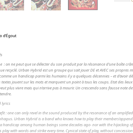
Urban
Hybrid
-
sérigraphi
o d’Égout
és
e : on ne peut que se délecter du son produit par la résonance d’une boîte crân
e recyclé. Urban Hybrid est un groupe qui sait jouer DE et AVEC ses propres mem
comme un handicap parmi les humains il y a quelques décennies – et d’avoir d
 textes jouent sur les mots et marquent un point à tous les coups. Etat des lieu
 veut plus vivre mais qui n’arrive pas à mourir. Un crescendo sans fausse note de 
tendre.
 lyrics
efit : one can only revel in the sound produced by the resonance of an amplified n
ophagus. Urban Hybrid is a band who knows how to play their members’appendage
as a handicap among human beings some decades ago- nor with the hijacking of 
cs play with words and strike every time. Cynical state of play, without concessio