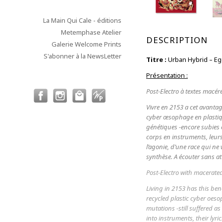
La Main Qui Cale - éditions
Metemphase Atelier
DESCRIPTION
Galerie Welcome Prints
S'abonner à la NewsLetter
Titre :
Urban Hybrid – Eg
Présentation :
Post-Electro à textes macér
Vivre en 2153 a cet avantag
cyber œsophage en plastiqu
génétiques -encore subies 
corps en instruments, leurs
l’agonie, d’une race qui ne
synthèse. A écouter sans at
Post-Electro with macerated
Living in 2153 has this ben
recycled plastic cyber oes
mutations -still suffered 
into instruments, their lyri