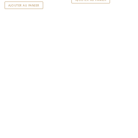
S'abonner à la NewsLetter
AJOUTER AU PANIER