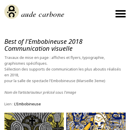
aude carbone
À propos / About
PROJETS / PROJECTS
Best of l'Embobineuse 2018
ORIGINAUX / ORIGINALS
Communication visuelle
Blog & Actualités
Travaux de mise en page : affiches et flyers, typographie,
Expos & Publications passées
graphismes spécifiques.
Contact & Links
Sélection des supports de communication les plus aboutis réalisés
en 2018,
pour la salle de spectacle l'Embobineuse (Marseille 3eme)
BOUTIQUE / WEBSTORE
Mon compte / My account
Nom de l'artiste/auteur précisé sous l'image
Panier / Cart
Lien :
L'Embobineuse
La Main Qui Cale - éditions
Metemphase Atelier
Galerie Welcome Prints