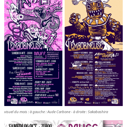
visuel du mois : à gauche : Aude Carbone - à droite : Sakabashira