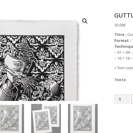
GUTTU
30,00
€
Titre :
Gut
Format :
1
Techniqu
– 01 > 09 :
– 10 > 19 :
« Tout cor
Texte
quantité
de
Guttural
-
linogravur