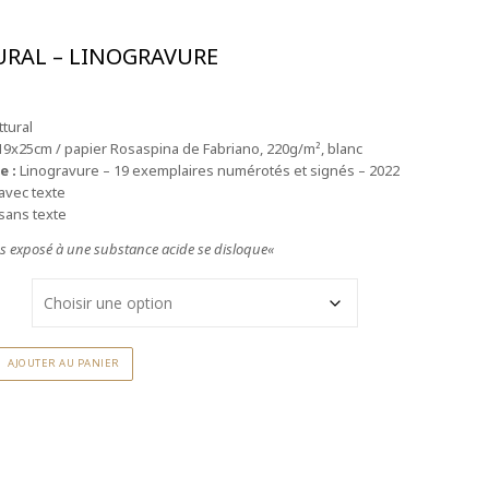
RAL – LINOGRAVURE
tural
9x25cm / papier Rosaspina de Fabriano, 220g/m², blanc
e :
Linogravure – 19 exemplaires numérotés et signés – 2022
 avec texte
 sans texte
ps exposé à une substance acide se disloque
«
AJOUTER AU PANIER
e