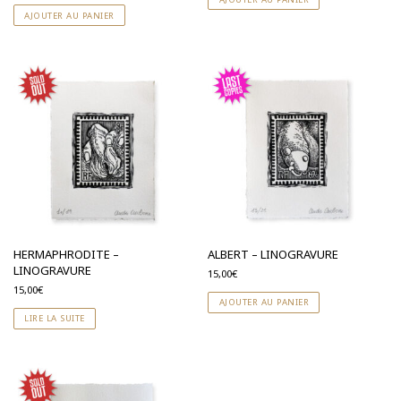
S'abonner à la NewsLetter
AJOUTER AU PANIER
HERMAPHRODITE –
ALBERT – LINOGRAVURE
LINOGRAVURE
15,00
€
15,00
€
AJOUTER AU PANIER
LIRE LA SUITE