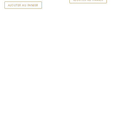
S'abonner à la NewsLetter
AJOUTER AU PANIER